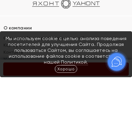
О компании
Франшиза (коммерческая концессия)
Мы используем cookie с целью анализа поведения
посетителей для улучшения Сайта. Продолжая
Карьера в ЯХОНТ
пользоваться Сайтом, вы соглашаетесь на
Контакты
использование файлов cookie в соответствии с
Магазины
нашей
Политикой.
Хорошо
КУПИТЬ
Покупателям
Как определить размер украшения
Киров
Акции
Магазины
Скупка и обмен золота
Отзывы
Электронный подарочный сертификат
Помолвка и свадьба
Правила пользования Электронным
Каталог
подарочным сертификатом «Яхонт»