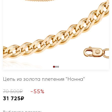
Цепь из золота плетения "Нонна"
-
55
%
70 500
₽
31 725
₽
Выберите размер: