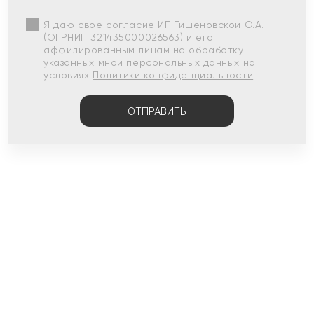
Я даю свое согласие ИП Тишеновской О.А.
(ОГРНИП 321435000026563) и его
аффилированным лицам на обработку
указанных мной персональных данных на
условиях
Политики конфиденциальности
ОТПРАВИТЬ