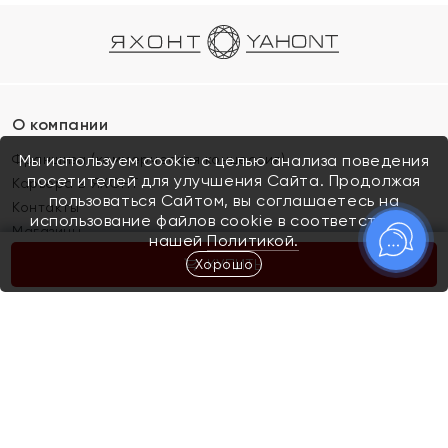
О компании
Франшиза (коммерческая концессия)
Мы используем cookie с целью анализа поведения
посетителей для улучшения Сайта. Продолжая
Карьера в ЯХОНТ
пользоваться Сайтом, вы соглашаетесь на
Контакты
использование файлов cookie в соответствии с
Магазины
нашей
Политикой.
Хорошо
КУПИТЬ
Покупателям
Как определить размер украшения
Киров
Акции
Магазины
Скупка и обмен золота
Отзывы
Электронный подарочный сертификат
Помолвка и свадьба
Правила пользования Электронным