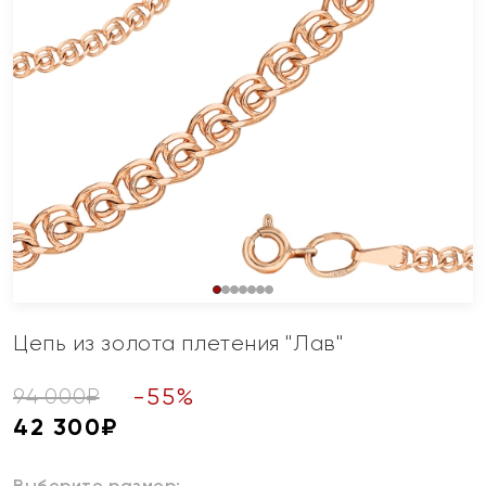
Цепь из золота плетения "Лав"
-
55
%
94 000
₽
42 300
₽
Выберите размер: