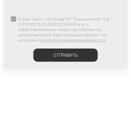
Я даю свое согласие ИП Тишеновской О.А.
(ОГРНИП 321435000026563) и его
аффилированным лицам на обработку
указанных мной персональных данных на
условиях
Политики конфиденциальности
ОТПРАВИТЬ