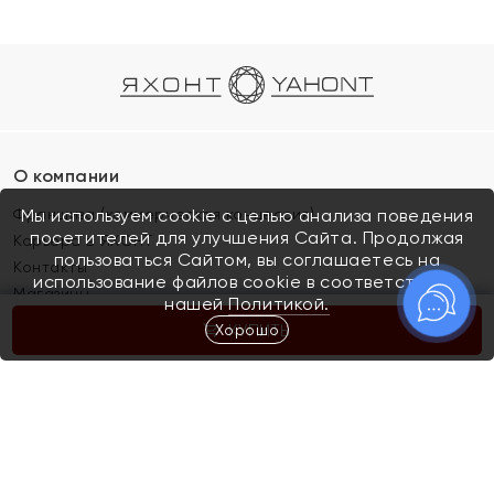
О компании
Франшиза (коммерческая концессия)
Мы используем cookie с целью анализа поведения
посетителей для улучшения Сайта. Продолжая
Карьера в ЯХОНТ
пользоваться Сайтом, вы соглашаетесь на
Контакты
использование файлов cookie в соответствии с
Магазины
нашей
Политикой.
Хорошо
КУПИТЬ
Покупателям
Как определить размер украшения
Киров
Акции
Магазины
Скупка и обмен золота
Отзывы
Электронный подарочный сертификат