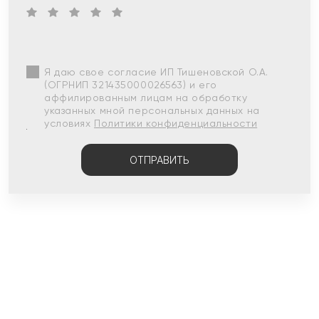
Я даю свое согласие ИП Тишеновской О.А.
(ОГРНИП 321435000026563) и его
аффилированным лицам на обработку
указанных мной персональных данных на
условиях
Политики конфиденциальности
ОТПРАВИТЬ