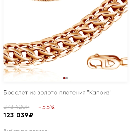
Браслет из золота плетения "Каприз"
-
55
%
273 420
₽
123 039
₽
Выберите размер: