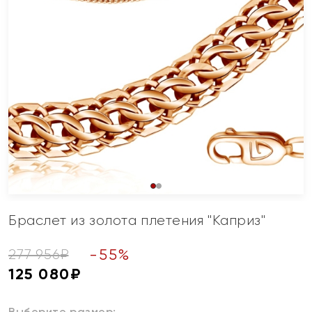
Браслет из золота плетения "Каприз"
-
55
%
277 956
₽
125 080
₽
Выберите размер: