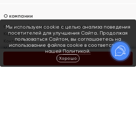
О компании
Франшиза (коммерческая концессия)
Мы используем cookie с целью анализа поведения
посетителей для улучшения Сайта. Продолжая
Карьера в ЯХОНТ
пользоваться Сайтом, вы соглашаетесь на
Контакты
использование файлов cookie в соответствии с
Магазины
нашей
Политикой.
Хорошо
КУПИТЬ
Покупателям
Как определить размер украшения
Киров
Акции
Магазины
Скупка и обмен золота
Отзывы
Электронный подарочный сертификат
Помолвка и свадьба
Правила пользования Электронным
Каталог
подарочным сертификатом «Яхонт»
Новинки
Доставка и оплата
Акции