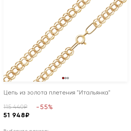
Цепь из золота плетения "Итальянка"
-
55
%
115 440
₽
51 948
₽
Выберите размер: