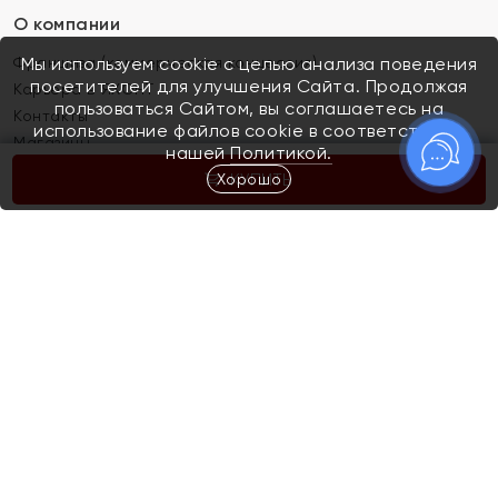
О компании
Франшиза (коммерческая концессия)
Мы используем cookie с целью анализа поведения
посетителей для улучшения Сайта. Продолжая
Карьера в ЯХОНТ
пользоваться Сайтом, вы соглашаетесь на
Контакты
использование файлов cookie в соответствии с
Магазины
нашей
Политикой.
Хорошо
КУПИТЬ
Покупателям
Как определить размер украшения
Киров
Акции
Магазины
Скупка и обмен золота
Отзывы
Электронный подарочный сертификат
Помолвка и свадьба
Правила пользования Электронным
Каталог
подарочным сертификатом «Яхонт»
Новинки
Доставка и оплата
Акции
Скупка и обмен золота
Доставка и оплата