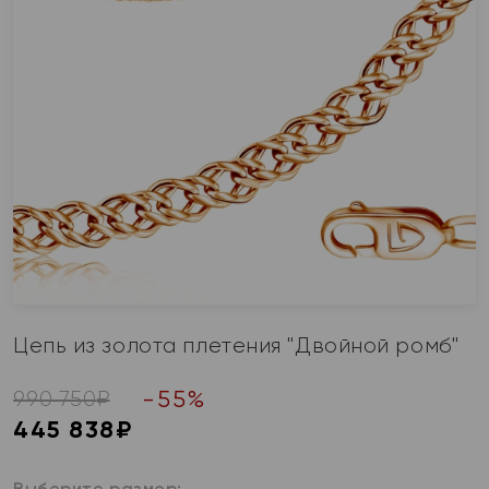
Цепь из золота плетения "Двойной ромб"
-
55
%
990 750
₽
445 838
₽
Выберите размер: