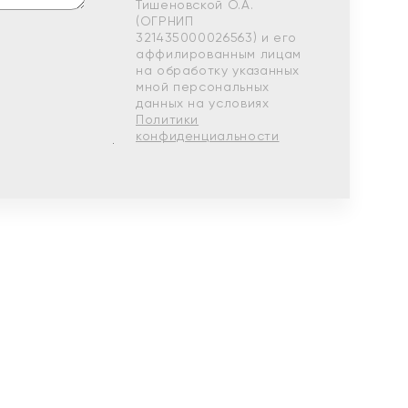
Тишеновской О.А.
(ОГРНИП
321435000026563) и его
аффилированным лицам
на обработку указанных
мной персональных
данных на условиях
Политики
конфиденциальности