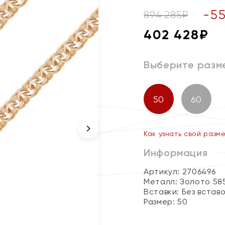
-
5
894 285
₽
402 428
₽
Выберите разм
50
60
Как узнать свой разм
Информация
Артикул: 2706496
Металл:
Золото 58
Вставки:
Без встав
Размер:
50