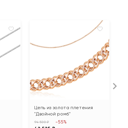
Цепь из золота плетения
Ц
"Двойной ромб"
"К
-55%
94 500 ₽
44