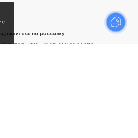
ие
одпишитесь на рассылку
одпишитесь, чтобы узнать больше о новых
оступлениях, новостях и спецпредложениях Яхонт!
Я даю свое согласие ИП Тишеновской О.А.
(ОГРНИП 321435000026563) и его
аффилированным лицам на обработку указанных
мной персональных данных на условиях
Политики
конфиденциальности