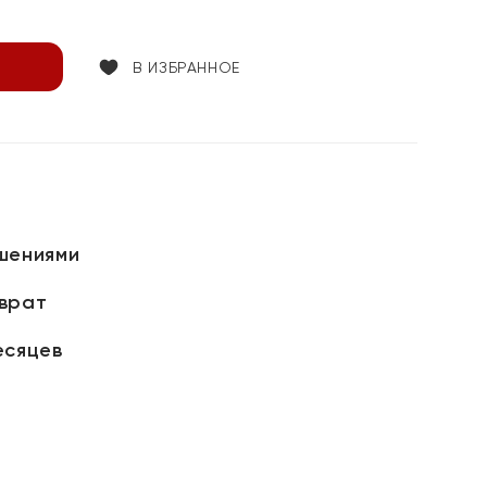
В ИЗБРАННОЕ
шениями
зврат
есяцев