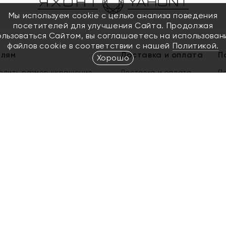
Мы используем cookie с целью анализа поведения
посетителей для улучшения Сайта. Продолжая
ользоваться Сайтом, вы соглашаетесь на использован
файлов cookie в соответствии с нашей
Политикой.
елям
Доставка и оплата
П
Хорошо
елить размер украшения
Доставка и оплата
П
п
обмен золота
ый подарочный сертификат
ользования Электронным
м сертификатом «Яхонт»