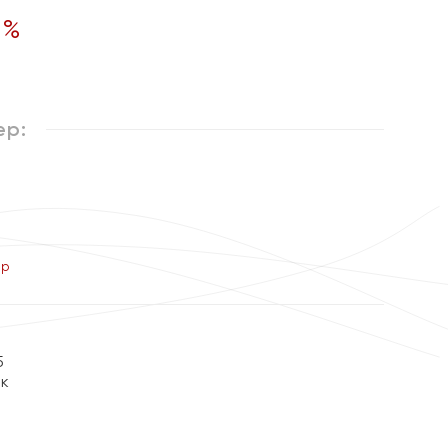
5
%
ер:
ер
5
ок