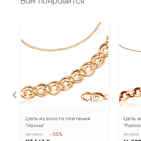
Вам понравится
Цепь из золота плетения
Цепь и
"Нонна"
"Ролло
-55%
261 250 ₽
35 750 ₽