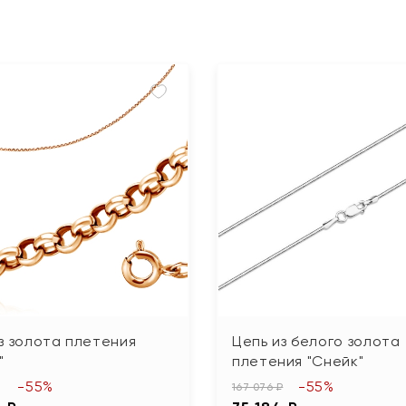
з золота плетения
Цепь из белого золота
"
плетения "Снейк"
-55%
-55%
167 076 ₽