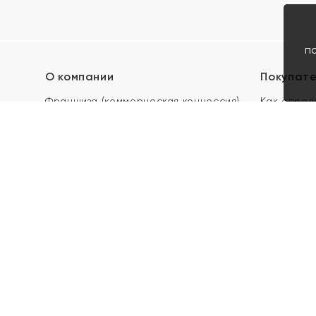
п
О компании
Покупат
Франшиза (коммерческая концессия)
Как опред
Карьера в ЯХОНТ
Акции
Контакты
Скупка и 
Магазины
Отзывы
Электронн
Правила п
подарочны