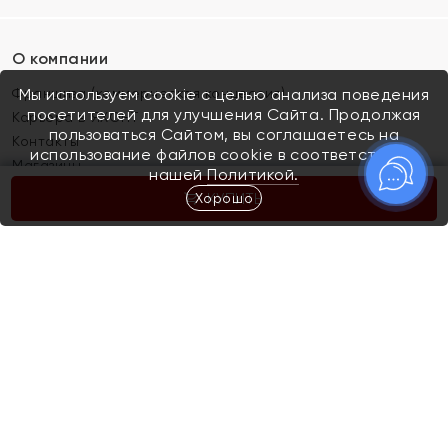
О компании
Франшиза (коммерческая концессия)
Мы используем cookie с целью анализа поведения
посетителей для улучшения Сайта. Продолжая
Карьера в ЯХОНТ
пользоваться Сайтом, вы соглашаетесь на
Контакты
использование файлов cookie в соответствии с
Магазины
нашей
Политикой.
Хорошо
КУПИТЬ
Покупателям
Как определить размер украшения
Киров
Акции
Магазины
Скупка и обмен золота
Отзывы
Электронный подарочный сертификат
Помолвка и свадьба
Правила пользования Электронным
Каталог
подарочным сертификатом «Яхонт»
Новинки
Доставка и оплата
Акции