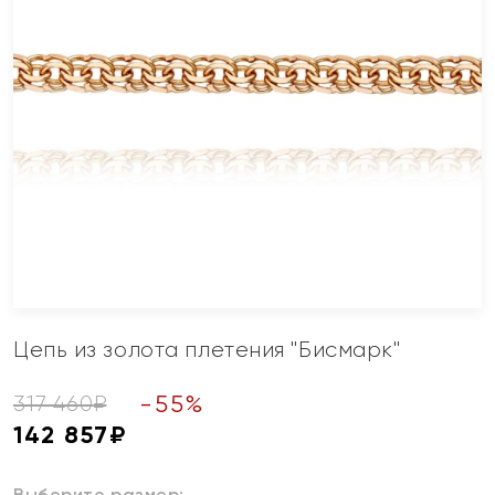
Цепь из золота плетения "Бисмарк"
-
55
%
317 460
₽
142 857
₽
Выберите размер: