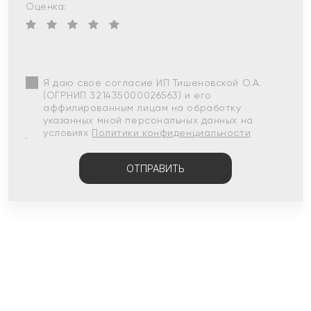
Оценка:
Я даю свое согласие ИП Тишеновской О.А.
(ОГРНИП 321435000026563) и его
аффилированным лицам на обработку
указанных мной персональных данных на
условиях
Политики конфиденциальности
ОТПРАВИТЬ