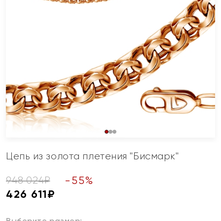
Цепь из золота плетения "Бисмарк"
-
55
%
948 024
₽
426 611
₽
Выберите размер: