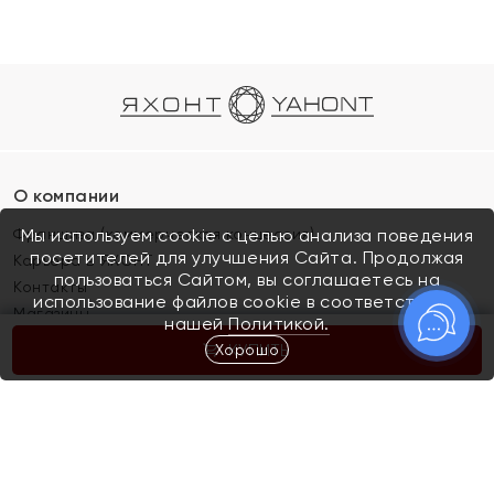
О компании
Франшиза (коммерческая концессия)
Мы используем cookie с целью анализа поведения
посетителей для улучшения Сайта. Продолжая
Карьера в ЯХОНТ
пользоваться Сайтом, вы соглашаетесь на
Контакты
использование файлов cookie в соответствии с
Магазины
нашей
Политикой.
Хорошо
КУПИТЬ
Покупателям
Как определить размер украшения
Киров
Акции
Магазины
Скупка и обмен золота
Отзывы