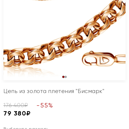
Цепь из золота плетения "Бисмарк"
-
55
%
176 400
₽
79 380
₽
Выберите размер: