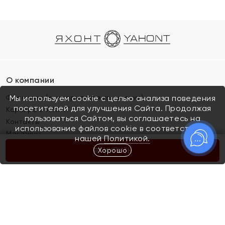
О компании
Франшиза (коммерческая концессия)
Мы используем cookie с целью анализа поведения
посетителей для улучшения Сайта. Продолжая
Карьера в ЯХОНТ
пользоваться Сайтом, вы соглашаетесь на
Контакты
использование файлов cookie в соответствии с
Магазины
нашей
Политикой.
Хорошо
КУПИТЬ
Покупателям
Как определить размер украшения
Киров
Акции
Магазины
Скупка и обмен золота
Отзывы
Электронный подарочный сертификат