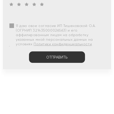
Я даю свое согласие ИП Тишеновской О.А.
(ОГРНИП 321435000026563) и его
аффилированным лицам на обработку
указанных мной персональных данных на
условиях
Политики конфиденциальности
ОТПРАВИТЬ