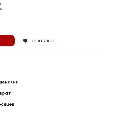
5
ок
В ИЗБРАННОЕ
шениями
зврат
есяцев