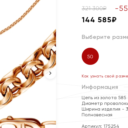
-
55
321 300
₽
144 585
₽
Выберите разм
50
Как узнать свой разм
Информация
Цепь из золота 585
Диаметр проволоки
Ширина изделия - 3
Полновесная
Артикул: 175254