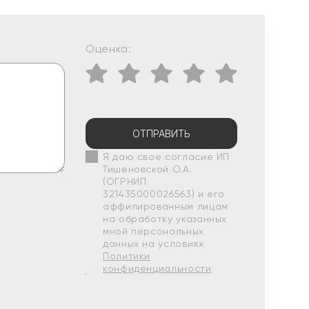
Оценка:
ОТПРАВИТЬ
Я даю свое согласие ИП
Тишеновской О.А.
(ОГРНИП
321435000026563) и его
аффилированным лицам
на обработку указанных
мной персональных
данных на условиях
Политики
конфиденциальности