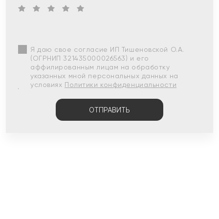
Я даю свое согласие ИП Тишеновской О.А.
(ОГРНИП 321435000026563) и его
аффилированным лицам на обработку
указанных мной персональных данных на
условиях
Политики конфиденциальности
ОТПРАВИТЬ