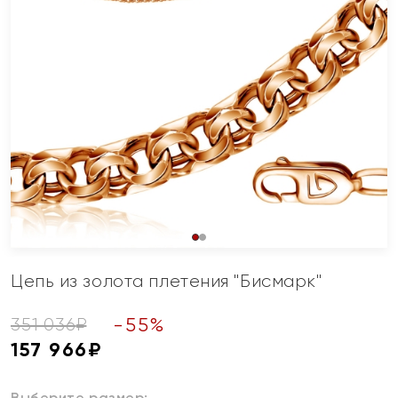
Цепь из золота плетения "Бисмарк"
-
55
%
351 036
₽
157 966
₽
Выберите размер: