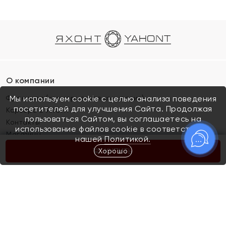
О компании
Франшиза (коммерческая концессия)
Мы используем cookie с целью анализа поведения
посетителей для улучшения Сайта. Продолжая
Карьера в ЯХОНТ
пользоваться Сайтом, вы соглашаетесь на
Контакты
использование файлов cookie в соответствии с
Магазины
нашей
Политикой.
Хорошо
КУПИТЬ
Покупателям
Как определить размер украшения
Киров
Акции
Магазины
Скупка и обмен золота
Отзывы
Электронный подарочный сертификат