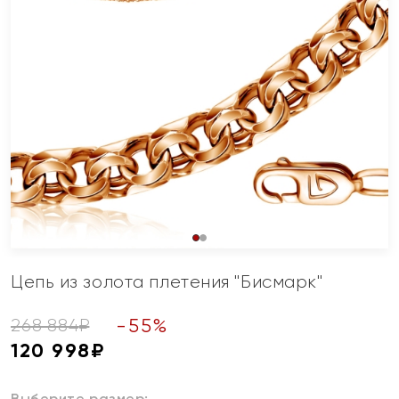
Цепь из золота плетения "Бисмарк"
-
55
%
268 884
₽
120 998
₽
Выберите размер: