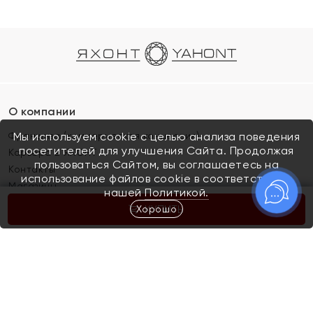
О компании
Франшиза (коммерческая концессия)
Мы используем cookie с целью анализа поведения
посетителей для улучшения Сайта. Продолжая
Карьера в ЯХОНТ
пользоваться Сайтом, вы соглашаетесь на
Контакты
использование файлов cookie в соответствии с
Магазины
нашей
Политикой.
Хорошо
КУПИТЬ
Покупателям
Как определить размер украшения
Киров
Акции
Магазины
Скупка и обмен золота
Отзывы
Электронный подарочный сертификат