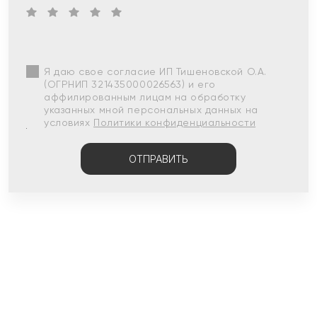
Я даю свое согласие ИП Тишеновской О.А.
(ОГРНИП 321435000026563) и его
аффилированным лицам на обработку
указанных мной персональных данных на
условиях
Политики конфиденциальности
ОТПРАВИТЬ