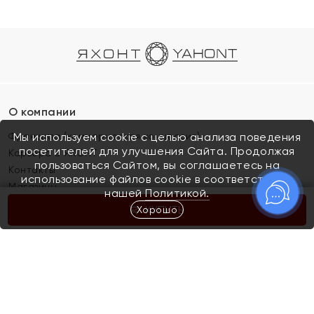
О компании
Франшиза (коммерческая концессия)
Мы используем cookie с целью анализа поведения
посетителей для улучшения Сайта. Продолжая
Карьера в ЯХОНТ
пользоваться Сайтом, вы соглашаетесь на
Контакты
использование файлов cookie в соответствии с
Магазины
нашей
Политикой.
Хорошо
КУПИТЬ
Покупателям
Как определить размер украшения
Киров
Акции
Магазины
Скупка и обмен золота
Отзывы
Электронный подарочный сертификат