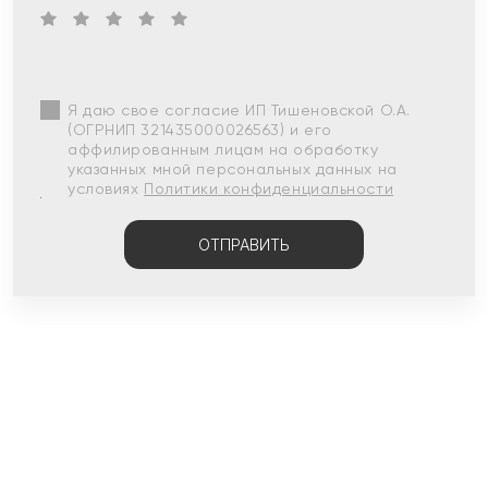
Я даю свое согласие ИП Тишеновской О.А.
(ОГРНИП 321435000026563) и его
аффилированным лицам на обработку
указанных мной персональных данных на
условиях
Политики конфиденциальности
ОТПРАВИТЬ