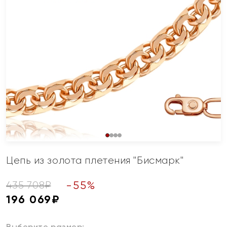
Цепь из золота плетения "Бисмарк"
-
55
%
435 708
₽
196 069
₽
Выберите размер: