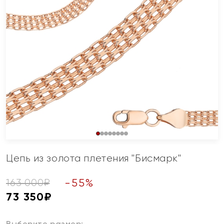
Цепь из золота плетения "Бисмарк"
-
55
%
163 000
₽
73 350
₽
Выберите размер: