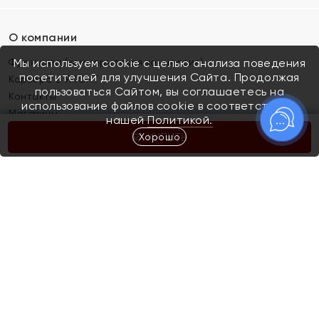
О компании
Франшиза (коммерческая концессия)
Мы используем cookie с целью анализа поведения
посетителей для улучшения Сайта. Продолжая
Карьера в ЯХОНТ
пользоваться Сайтом, вы соглашаетесь на
Контакты
использование файлов cookie в соответствии с
Магазины
нашей
Политикой.
Хорошо
КУПИТЬ
Покупателям
Как определить размер украшения
Киров
Акции
Магазины
Скупка и обмен золота
Отзывы
Электронный подарочный сертификат
Помолвка и свадьба
Правила пользования Электронным
Каталог
подарочным сертификатом «Яхонт»
Новинки
Доставка и оплата
Акции