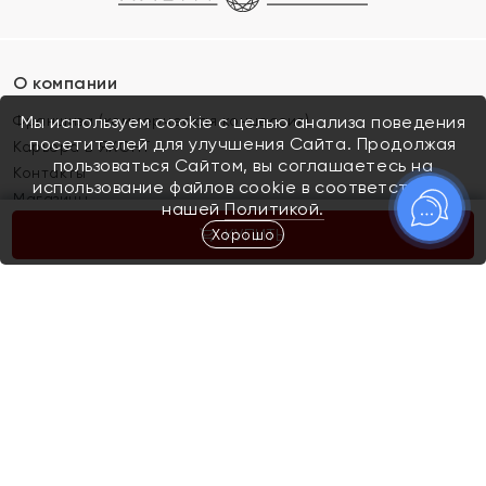
О компании
Франшиза (коммерческая концессия)
Мы используем cookie с целью анализа поведения
посетителей для улучшения Сайта. Продолжая
Карьера в ЯХОНТ
пользоваться Сайтом, вы соглашаетесь на
Контакты
использование файлов cookie в соответствии с
Магазины
нашей
Политикой.
Хорошо
КУПИТЬ
Покупателям
Как определить размер украшения
Киров
Акции
Магазины
Скупка и обмен золота
Отзывы
Электронный подарочный сертификат
Помолвка и свадьба
Правила пользования Электронным
Каталог
подарочным сертификатом «Яхонт»
Новинки