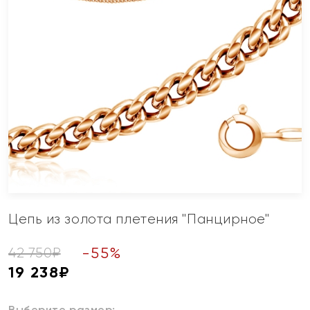
Цепь из золота плетения "Панцирное"
-
55
%
42 750
₽
19 238
₽
Выберите размер: