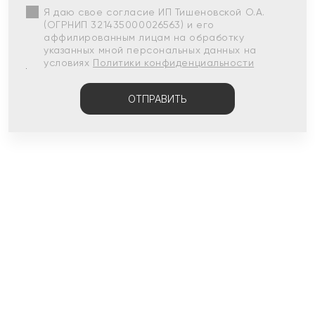
Я даю свое согласие ИП Тишеновской О.А.
(ОГРНИП 321435000026563) и его
аффилированным лицам на обработку
указанных мной персональных данных на
условиях
Политики конфиденциальности
ОТПРАВИТЬ