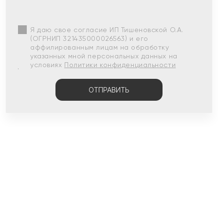
Я даю свое согласие ИП Тишеновской О.А.
(ОГРНИП 321435000026563) и его
аффилированным лицам на обработку
указанных мной персональных данных на
условиях
Политики конфиденциальности
ОТПРАВИТЬ