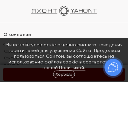
О компании
Франшиза (коммерческая концессия)
Мы используем cookie с целью анализа поведения
посетителей для улучшения Сайта. Продолжая
Карьера в ЯХОНТ
пользоваться Сайтом, вы соглашаетесь на
Контакты
использование файлов cookie в соответствии с
Магазины
нашей
Политикой.
Хорошо
КУПИТЬ
Покупателям
Как определить размер украшения
Киров
Акции
Магазины
Скупка и обмен золота
Отзывы
Электронный подарочный сертификат
Помолвка и свадьба
Правила пользования Электронным
Каталог