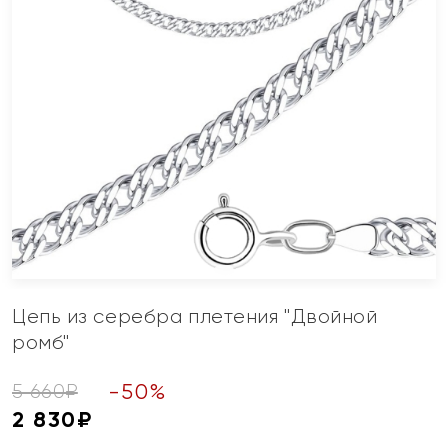
Цепь из серебра плетения "Двойной
ромб"
-
50
%
5 660
₽
2 830
₽