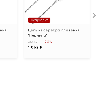
Распродажа
ения
Цепь из серебра плетения
Ц
"Перлина"
"
-70%
3 541 ₽
2 
1 062 ₽
1