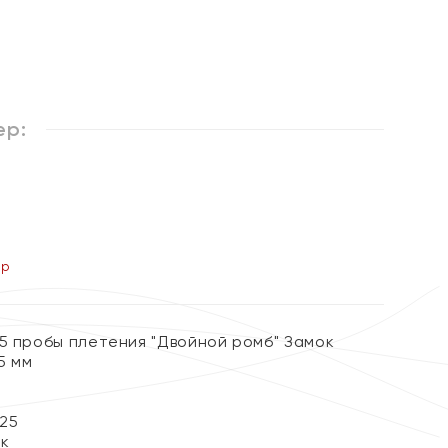
%
ер:
ер
25 пробы плетения "Двойной ромб" Замок
5 мм
25
ок