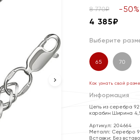
-
50
8 770
₽
4 385
₽
Выберите разм
65
70
Как узнать свой разм
Информация
Цепь из серебра 9
карабин Ширина 4,
Артикул: 204664
Металл:
Серебро 9
Вставки:
Без встав