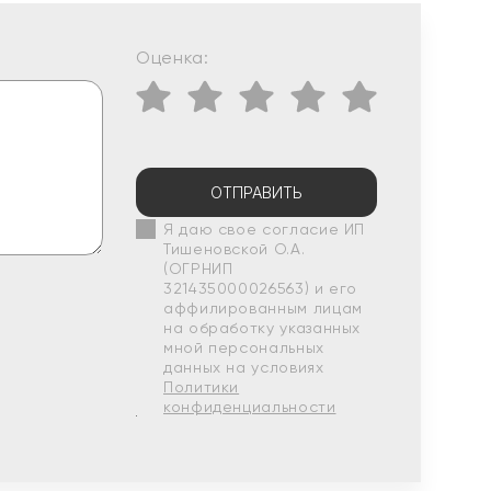
Оценка:
ОТПРАВИТЬ
Я даю свое согласие ИП
Тишеновской О.А.
(ОГРНИП
321435000026563) и его
аффилированным лицам
на обработку указанных
мной персональных
данных на условиях
Политики
конфиденциальности