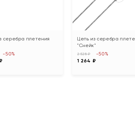
з серебра плетения
Цепь из серебра плет
"Снейк"
-50%
-50%
2 528 ₽
 ₽
1 264 ₽