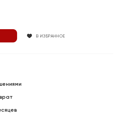
В ИЗБРАННОЕ
шениями
зврат
есяцев