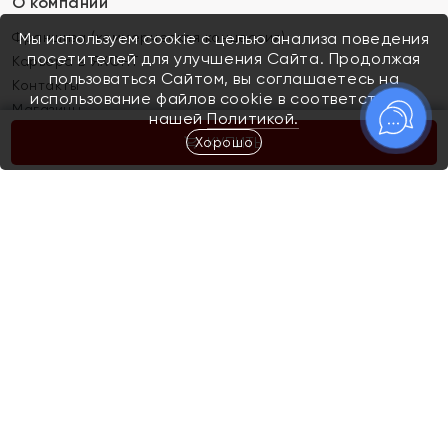
О компании
Франшиза (коммерческая концессия)
Мы используем cookie с целью анализа поведения
посетителей для улучшения Сайта. Продолжая
Карьера в ЯХОНТ
пользоваться Сайтом, вы соглашаетесь на
Контакты
использование файлов cookie в соответствии с
Магазины
нашей
Политикой.
Хорошо
КУПИТЬ
Покупателям
Как определить размер украшения
Киров
Акции
Магазины
Скупка и обмен золота
Отзывы
Электронный подарочный сертификат
Помолвка и свадьба
Правила пользования Электронным
Каталог
подарочным сертификатом «Яхонт»
Новинки
Доставка и оплата
Акции
Скупка и обмен золота
Доставка и оплата