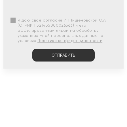
Я даю свое согласие ИП Тишеновской О.А.
(ОГРНИП 321435000026563) и его
аффилированным лицам на обработку
указанных мной персональных данных на
условиях
Политики конфиденциальности
ОТПРАВИТЬ