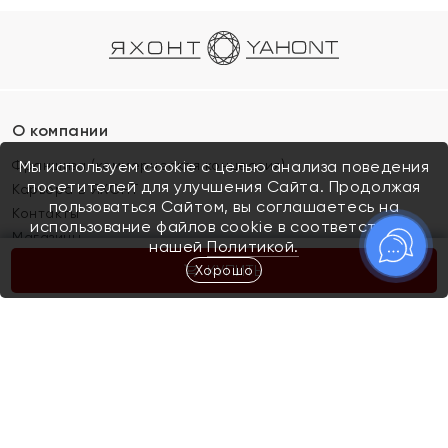
О компании
Франшиза (коммерческая концессия)
Мы используем cookie с целью анализа поведения
посетителей для улучшения Сайта. Продолжая
Карьера в ЯХОНТ
пользоваться Сайтом, вы соглашаетесь на
Контакты
использование файлов cookie в соответствии с
Магазины
нашей
Политикой.
Хорошо
КУПИТЬ
Покупателям
Как определить размер украшения
Киров
Акции
Магазины
Скупка и обмен золота
Отзывы
Электронный подарочный сертификат
Помолвка и свадьба
Правила пользования Электронным