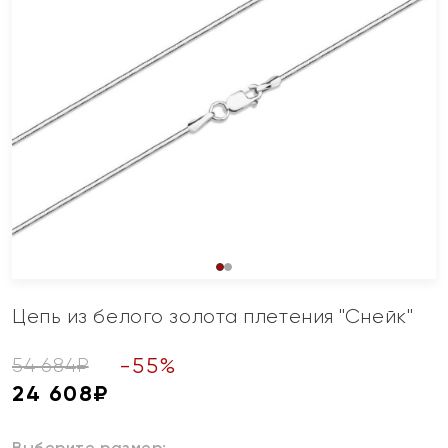
Цепь из белого золота плетения "Снейк"
-
55
%
54 684
₽
24 608
₽
Выберите размер: