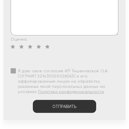
Оценка:
Я даю свое согласие ИП Тишеновской О.А.
(ОГРНИП 321435000026563) и его
аффилированным лицам на обработку
указанных мной персональных данных на
условиях
Политики конфиденциальности
ОТПРАВИТЬ