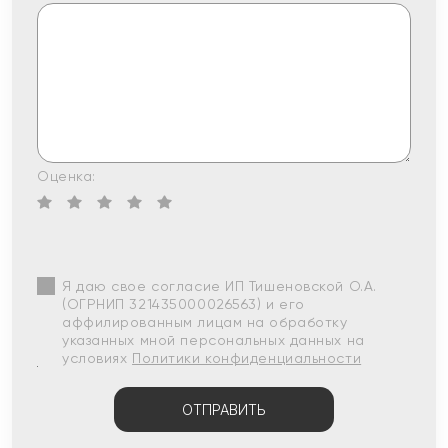
Оценка:
Я даю свое согласие ИП Тишеновской О.А.
(ОГРНИП 321435000026563) и его
аффилированным лицам на обработку
указанных мной персональных данных на
условиях
Политики конфиденциальности
ОТПРАВИТЬ