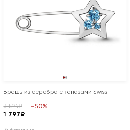
Брошь из серебра с топазами Swiss
-
50
%
3 594
₽
1 797
₽
Информация