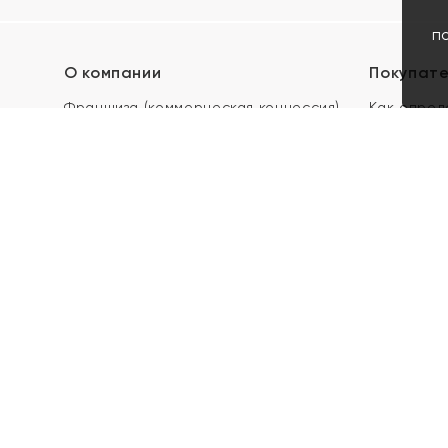
п
О компании
Покупат
Франшиза (коммерческая концессия)
Как опред
Карьера в ЯХОНТ
Акции
Контакты
Скупка и 
Магазины
Отзывы
Электронн
Правила п
подарочны