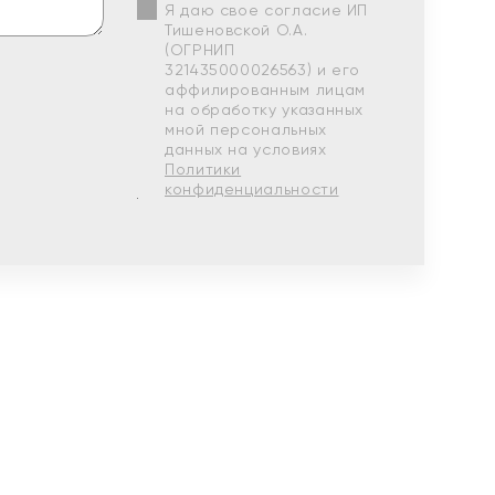
Я даю свое согласие ИП
Тишеновской О.А.
(ОГРНИП
321435000026563) и его
аффилированным лицам
на обработку указанных
мной персональных
данных на условиях
Политики
конфиденциальности