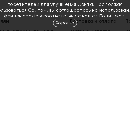
посетителей для улучшения Сайта. Продолжая
ользоваться Сайтом, вы соглашаетесь на использован
файлов cookie в соответствии с нашей
Политикой.
елям
Доставка и оплата
П
Хорошо
елить размер украшения
Доставка и оплата
П
п
обмен золота
ый подарочный сертификат
ользования Электронным
м сертификатом «Яхонт»