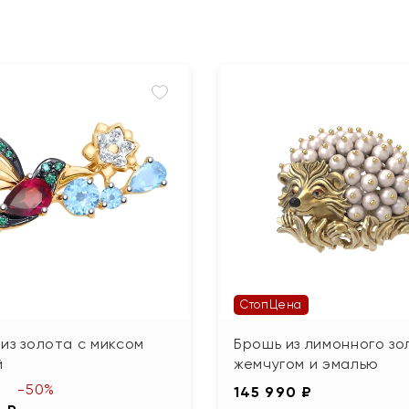
СтопЦена
из золота с миксом
Брошь из лимонного зо
й
жемчугом и эмалью
-50%
145 990 ₽