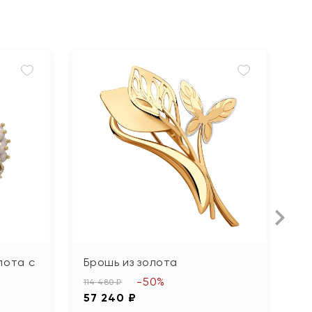
лота с
Брошь из золота
Б
-50%
114 480 ₽
25
57 240 ₽
1