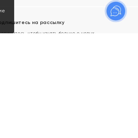
ие
одпишитесь на рассылку
одпишитесь, чтобы узнать больше о новых
оступлениях, новостях и спецпредложениях Яхонт!
Я даю свое согласие ИП Тишеновской О.А.
(ОГРНИП 321435000026563) и его
аффилированным лицам на обработку указанных
мной персональных данных на условиях
Политики
конфиденциальности