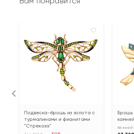
Вам понравится
Подвеска-брошь из золота с
Брошь 
турмалинами и фианитами
камне
"Стрекоза"
55 440 ₽