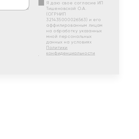
Я даю свое согласие ИП
Тишеновской О.А.
(ОГРНИП
321435000026563) и его
аффилированным лицам
на обработку указанных
мной персональных
данных на условиях
Политики
конфиденциальности