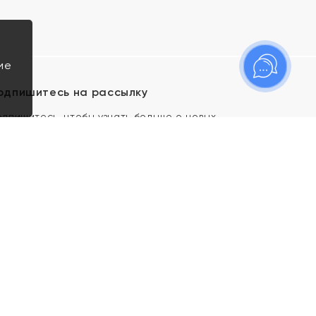
ие
одпишитесь на рассылку
одпишитесь, чтобы узнать больше о новых
оступлениях, новостях и спецпредложениях Яхонт!
Я даю свое согласие ИП Тишеновской О.А.
(ОГРНИП 321435000026563) и его
аффилированным лицам на обработку указанных
мной персональных данных на условиях
Политики