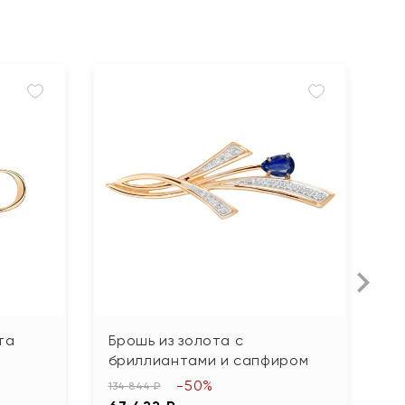
та
Брошь из золота с
Б
бриллиантами и сапфиром
79
-50%
3
134 844 ₽