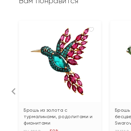
Вам понравится
Брошь из золота с
Брошь 
турмалинами, родолитами и
бесцв
фианитами
Swarov