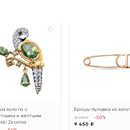
из золота с
Брошь-булавка из золо
етными и жёлтыми
-50%
18 900 ₽
ski Zirconia
9 450 ₽