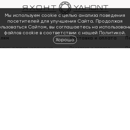
Мы используем cookie с целью анализа поведения
посетителей для улучшения Сайта. Продолжая
ользоваться Сайтом, вы соглашаетесь на использован
файлов cookie в соответствии с нашей
Политикой.
елям
Доставка и оплата
П
Хорошо
елить размер украшения
Доставка и оплата
П
п
обмен золота
ый подарочный сертификат
ользования Электронным
м сертификатом «Яхонт»