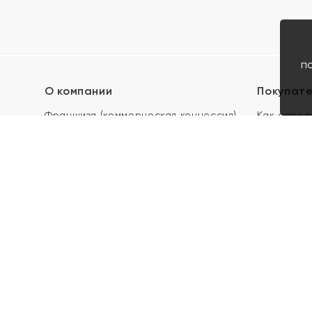
п
О компании
Покупат
Франшиза (коммерческая концессия)
Как опред
Карьера в ЯХОНТ
Акции
Контакты
Скупка и 
Магазины
Отзывы
Электронн
Правила п
подарочны