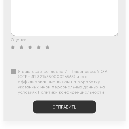
Оценка:
Я даю свое согласие ИП Тишеновской О.А.
(ОГРНИП 321435000026563) и его
аффилированным лицам на обработку
указанных мной персональных данных на
условиях
Политики конфиденциальности
ОТПРАВИТЬ