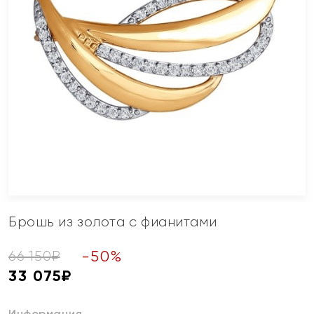
Брошь из золота с фианитами
-
50
%
66 150
₽
33 075
₽
Информация