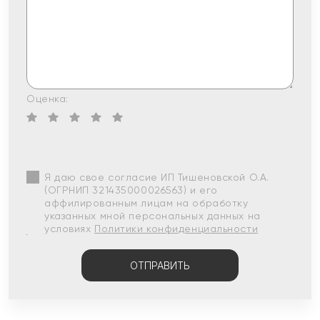
Оценка:
Я даю свое согласие ИП Тишеновской О.А.
(ОГРНИП 321435000026563) и его
аффилированным лицам на обработку
указанных мной персональных данных на
условиях
Политики конфиденциальности
ОТПРАВИТЬ