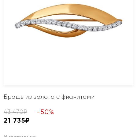
Брошь из золота с фианитами
-
50
%
43 470
₽
21 735
₽
Информация