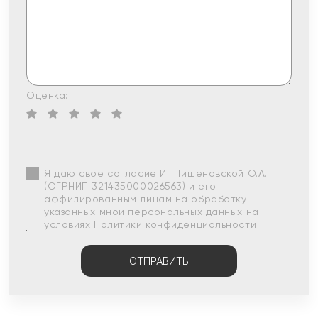
Оценка:
Я даю свое согласие ИП Тишеновской О.А.
(ОГРНИП 321435000026563) и его
аффилированным лицам на обработку
указанных мной персональных данных на
условиях
Политики конфиденциальности
ОТПРАВИТЬ