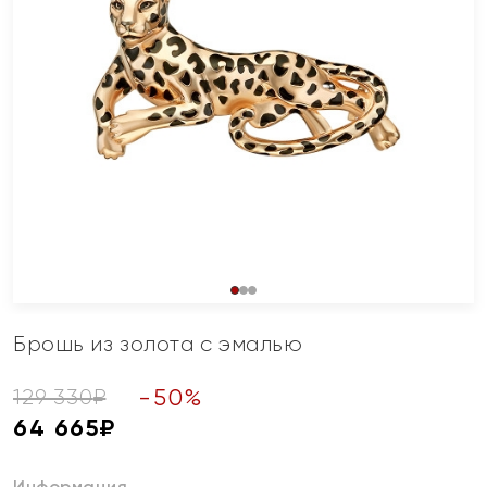
Брошь из золота с эмалью
-
50
%
129 330
₽
64 665
₽
Информация