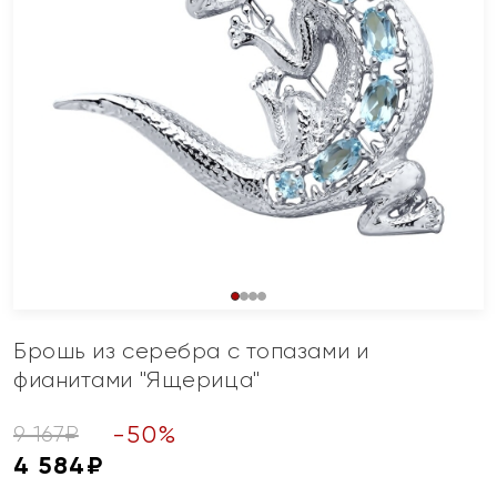
Брошь из серебра с топазами и
фианитами "Ящерица"
-
50
%
9 167
₽
4 584
₽