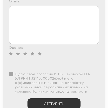
Отзыв:
Оценка:
Я даю свое согласие ИП Тишеновской О.А.
(ОГРНИП 321435000026563) и его
аффилированным лицам на обработку
указанных мной персональных данных на
условиях
Политики конфиденциальности
ОТПРАВИТЬ