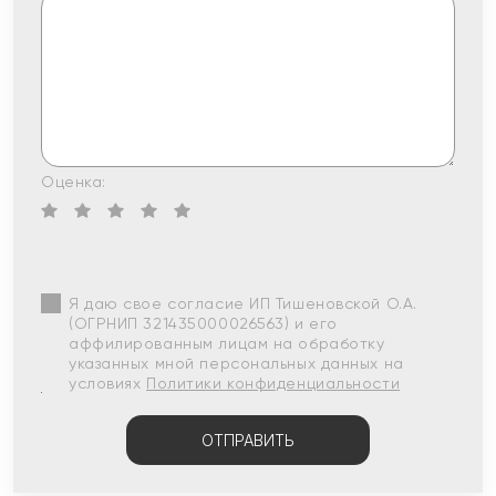
Оценка:
Я даю свое согласие ИП Тишеновской О.А.
(ОГРНИП 321435000026563) и его
аффилированным лицам на обработку
указанных мной персональных данных на
условиях
Политики конфиденциальности
ОТПРАВИТЬ