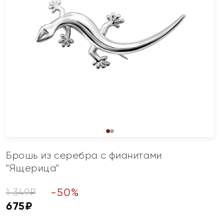
Брошь из серебра с фианитами
"Ящерица"
-
50
%
1 349
₽
675
₽