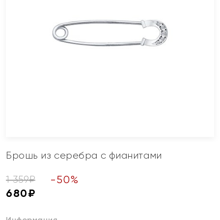
Брошь из серебра с фианитами
-
50
%
1 359
₽
680
₽
Информация