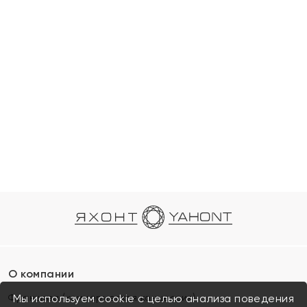
О компании
Франшиза (коммерческая концессия)
Мы используем cookie с целью анализа поведения