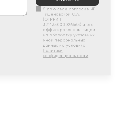
Я даю свое согласие ИП
Тишеновской О.А.
(ОГРНИП
321435000026563) и его
аффилированным лицам
на обработку указанных
мной персональных
данных на условиях
Политики
конфиденциальности