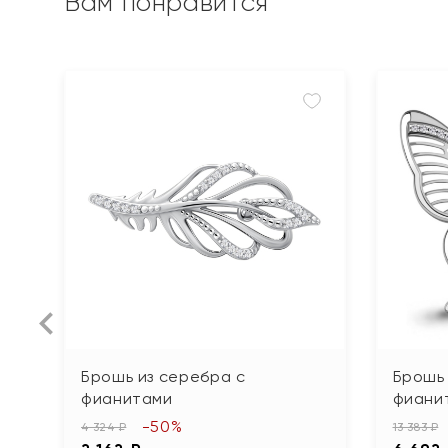
Вам понравится
Брошь из серебра с
Брошь 
фианитами
фиани
-50%
4 324 ₽
13 383 ₽