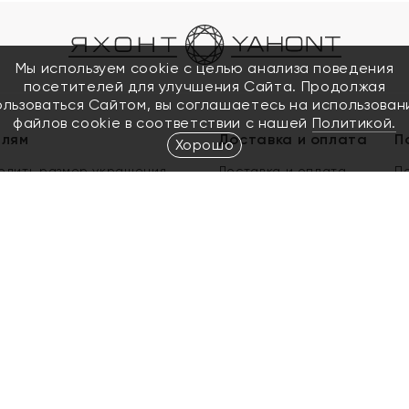
Мы используем cookie с целью анализа поведения
посетителей для улучшения Сайта. Продолжая
ользоваться Сайтом, вы соглашаетесь на использован
файлов cookie в соответствии с нашей
Политикой.
елям
Доставка и оплата
П
Хорошо
елить размер украшения
Доставка и оплата
П
п
обмен золота
ый подарочный сертификат
ользования Электронным
м сертификатом «Яхонт»