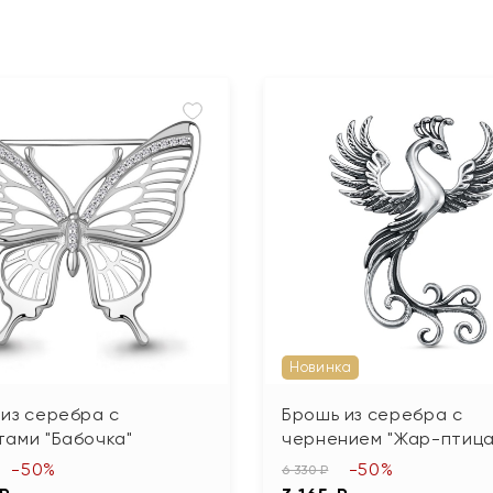
Новинка
из серебра с
Брошь из серебра с
тами "Бабочка"
чернением "Жар-птица
-50%
-50%
6 330 ₽