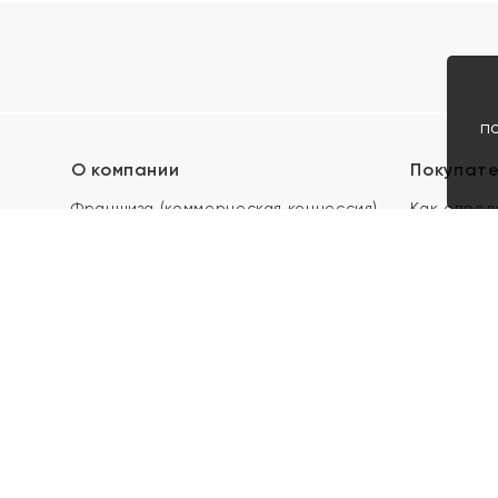
п
О компании
Покупат
Франшиза (коммерческая концессия)
Как опред
Карьера в ЯХОНТ
Акции
Контакты
Скупка и 
Магазины
Отзывы
Электронн
Правила п
подарочны