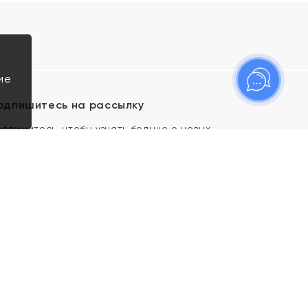
ие
одпишитесь на рассылку
одпишитесь, чтобы узнать больше о новых
оступлениях, новостях и спецпредложениях Яхонт!
Я даю свое согласие ИП Тишеновской О.А.
(ОГРНИП 321435000026563) и его
аффилированным лицам на обработку указанных