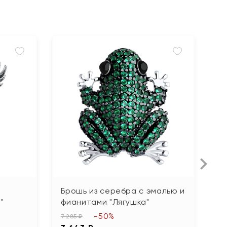
Н
Брошь из серебра с эмалью и
Б
"
фианитами "Лягушка"
ч
-50%
7 285 ₽
4 