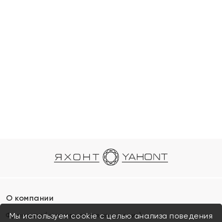
О компании
Франшиза (коммерческая концессия)
Мы используем cookie с целью анализа поведения