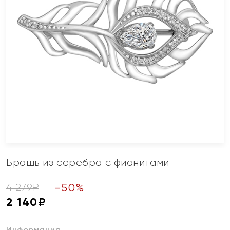
Брошь из серебра с фианитами
-
50
%
4 279
₽
2 140
₽
Информация