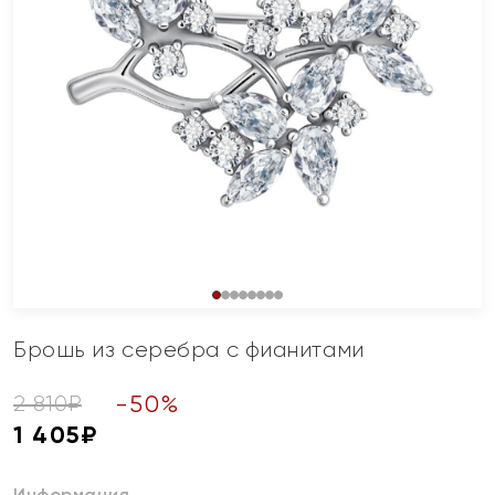
Брошь из серебра с фианитами
-
50
%
2 810
₽
1 405
₽
Информация