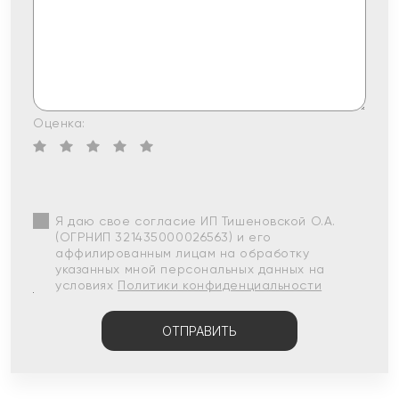
Оценка:
Я даю свое согласие ИП Тишеновской О.А.
(ОГРНИП 321435000026563) и его
аффилированным лицам на обработку
указанных мной персональных данных на
условиях
Политики конфиденциальности
ОТПРАВИТЬ