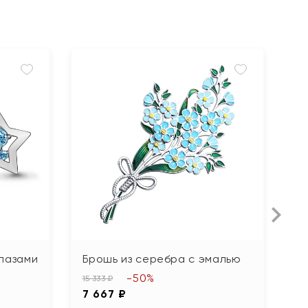
Н
опазами
Брошь из серебра с эмалью
Б
ч
-50%
15 333 ₽
7 667 ₽
6 