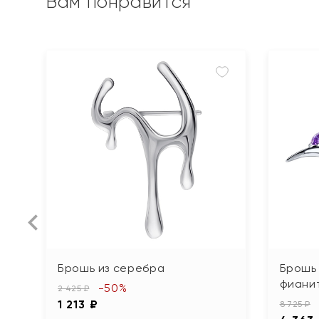
Вам понравится
Брошь из серебра
Брошь 
фиани
-50%
2 425 ₽
1 213 ₽
8 725 ₽