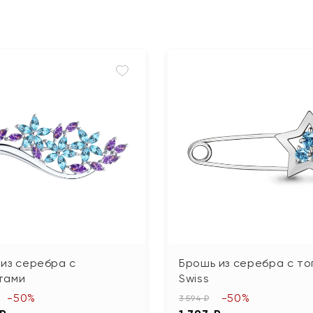
из серебра с
Брошь из серебра с т
тами
Swiss
-50%
-50%
3 594 ₽