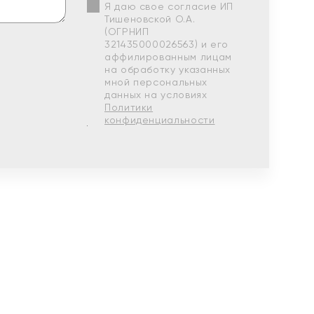
Я даю свое согласие ИП
Тишеновской О.А.
(ОГРНИП
321435000026563) и его
аффилированным лицам
на обработку указанных
мной персональных
данных на условиях
Политики
конфиденциальности