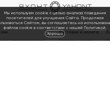
Мы используем cookie с целью анализа поведения
посетителей для улучшения Сайта. Продолжая
ользоваться Сайтом, вы соглашаетесь на использован
файлов cookie в соответствии с нашей
Политикой.
елям
Доставка и оплата
П
Хорошо
елить размер украшения
Доставка и оплата
П
п
обмен золота
ый подарочный сертификат
ользования Электронным
м сертификатом «Яхонт»