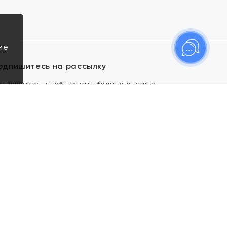
ие
одпишитесь на рассылку
одпишитесь, чтобы узнать больше о новых
оступлениях, новостях и спецпредложениях Яхонт!
Я даю свое согласие ИП Тишеновской О.А.
(ОГРНИП 321435000026563) и его
аффилированным лицам на обработку указанных
мной персональных данных на условиях
Политики