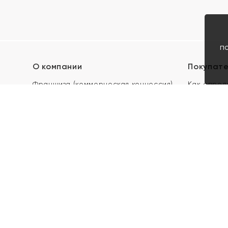
п
О компании
Покупат
Франшиза (коммерческая концессия)
Как опред
Карьера в ЯХОНТ
Акции
Контакты
Скупка и 
Магазины
Отзывы
Электронн
Правила п
подарочны