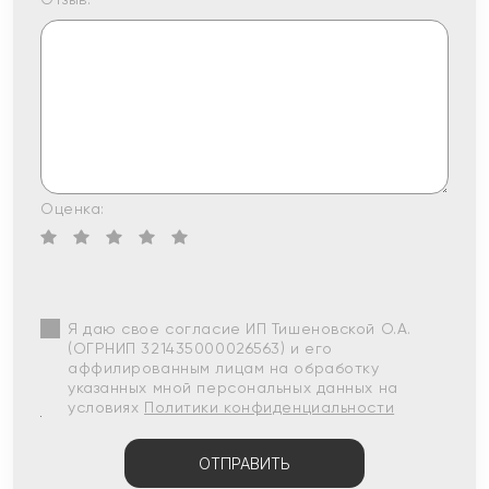
Оценка:
Я даю свое согласие ИП Тишеновской О.А.
(ОГРНИП 321435000026563) и его
аффилированным лицам на обработку
указанных мной персональных данных на
условиях
Политики конфиденциальности
ОТПРАВИТЬ