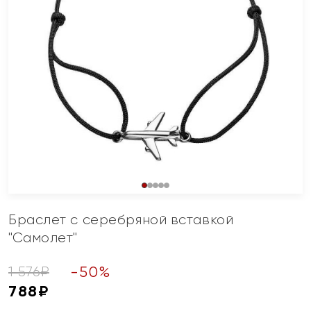
Браслет с серебряной вставкой
"Самолет"
-
50
%
1 576
₽
788
₽