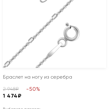
Браслет на ногу из серебра
-
50
%
2 948
₽
1 474
₽
Выберите размер: