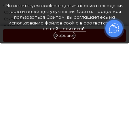
Франшиза (коммерческая концессия)
Мы используем cookie с целью анализа поведения
посетителей для улучшения Сайта. Продолжая
Карьера в ЯХОНТ
пользоваться Сайтом, вы соглашаетесь на
Контакты
использование файлов cookie в соответствии с
Магазины
нашей
Политикой.
Хорошо
КУПИТЬ
Покупателям
Как определить размер украшения
Киров
Акции
Магазины
Скупка и обмен золота
Отзывы
Электронный подарочный сертификат
Помолвка и свадьба
Правила пользования Электронным
Каталог
подарочным сертификатом «Яхонт»
Новинки
Доставка и оплата
Акции
Скупка и обмен золота
Доставка и оплата