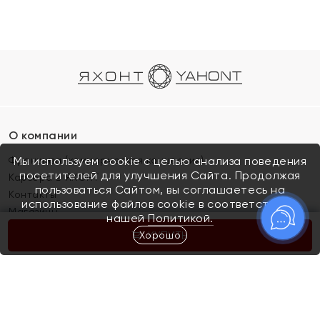
О компании
Франшиза (коммерческая концессия)
Мы используем cookie с целью анализа поведения
посетителей для улучшения Сайта. Продолжая
Карьера в ЯХОНТ
пользоваться Сайтом, вы соглашаетесь на
Контакты
использование файлов cookie в соответствии с
Магазины
нашей
Политикой.
Хорошо
КУПИТЬ
Покупателям
Как определить размер украшения
Киров
Акции
Магазины
Скупка и обмен золота