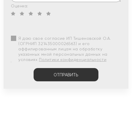
Оценка:
Я даю свое согласие ИП Тишеновской О.А.
(ОГРНИП 321435000026563) и его
аффилированным лицам на обработку
указанных мной персональных данных на
условиях
Политики конфиденциальности
ОТПРАВИТЬ