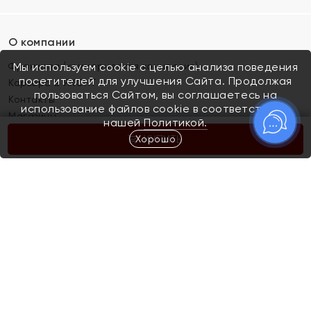
О компании
Франшиза (коммерческая концессия)
Мы используем cookie с целью анализа поведения
посетителей для улучшения Сайта. Продолжая
Карьера в ЯХОНТ
пользоваться Сайтом, вы соглашаетесь на
Контакты
использование файлов cookie в соответствии с
Магазины
нашей
Политикой.
Хорошо
КУПИТЬ
Покупателям
Как определить размер украшения
Киров
Акции
Магазины
Скупка и обмен золота
Отзывы
Электронный подарочный сертификат
Помолвка и свадьба
Правила пользования Электронным
Каталог
подарочным сертификатом «Яхонт»
Новинки
Доставка и оплата
Акции