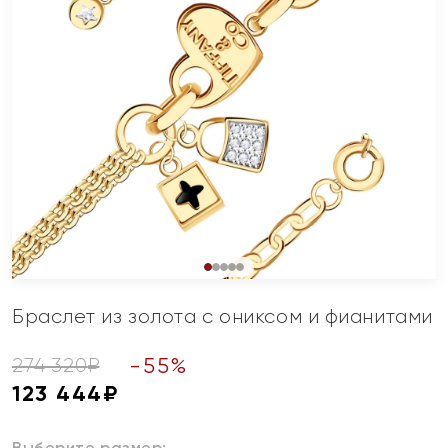
Браслет из золота с ониксом и фианитами
-
55
%
274 320
₽
123 444
₽
Выберите размер: