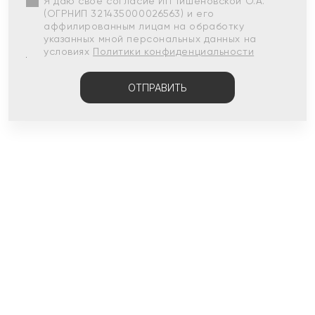
Я даю свое согласие ИП Тишеновской О.А.
(ОГРНИП 321435000026563) и его
аффилированным лицам на обработку
указанных мной персональных данных на
условиях
Политики конфиденциальности
ОТПРАВИТЬ