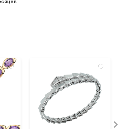
есяцев