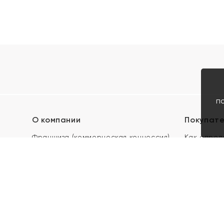
п
О компании
Покупат
Франшиза (коммерческая концессия)
Как опред
Карьера в ЯХОНТ
Акции
Контакты
Скупка и 
Магазины
Отзывы
Электронн
Правила п
подарочны