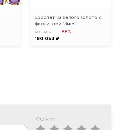
Браслет из белого золота с
Б
фианитами "Змея"
ф
-55%
400 140 ₽
13
180 063 ₽
6
Оценка: