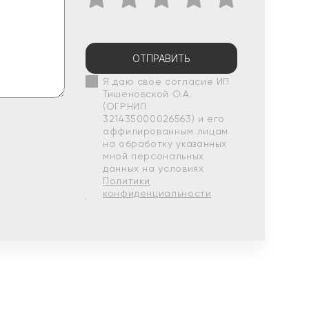
ОТПРАВИТЬ
Я даю свое согласие ИП
Тишеновской О.А.
(ОГРНИП
321435000026563) и его
аффилированным лицам
на обработку указанных
мной персональных
данных на условиях
Политики
конфиденциальности