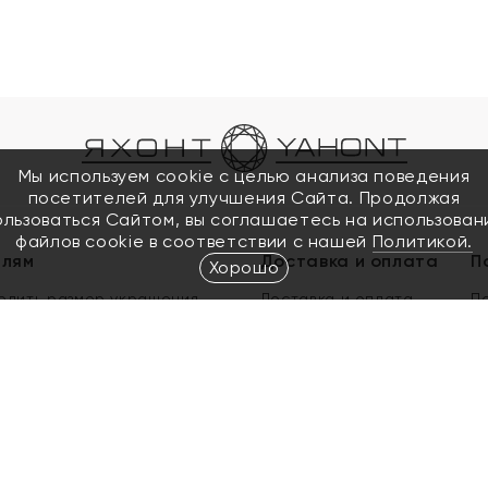
Мы используем cookie с целью анализа поведения
посетителей для улучшения Сайта. Продолжая
ользоваться Сайтом, вы соглашаетесь на использован
файлов cookie в соответствии с нашей
Политикой.
елям
Доставка и оплата
П
Хорошо
елить размер украшения
Доставка и оплата
П
п
обмен золота
ый подарочный сертификат
ользования Электронным
м сертификатом «Яхонт»