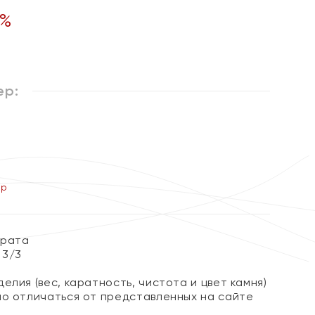
%
ер:
ер
арата
t 3/3
елия (вес, каратность, чистота и цвет камня)
но отличаться от представленных на сайте