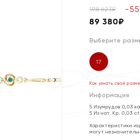
-
55
198 623
₽
89 380
₽
Выберите разм
17
Как узнать свой разм
Информация
5 Изумрудов 0,03 к
5 Из нат. Кр. 0,03 c
Характеристики изд
могут незначитель