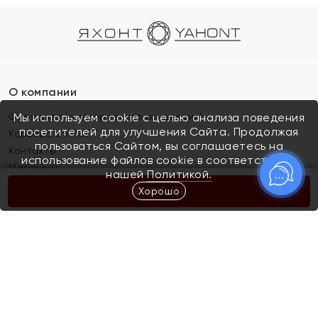
О компании
Франшиза (коммерческая концессия)
Мы используем cookie с целью анализа поведения
посетителей для улучшения Сайта. Продолжая
Карьера в ЯХОНТ
пользоваться Сайтом, вы соглашаетесь на
Контакты
использование файлов cookie в соответствии с
Магазины
нашей
Политикой.
Хорошо
КУПИТЬ
Покупателям
Как определить размер украшения
Киров
Акции
Магазины
Скупка и обмен золота
Отзывы
Электронный подарочный сертификат
Помолвка и свадьба
Правила пользования Электронным