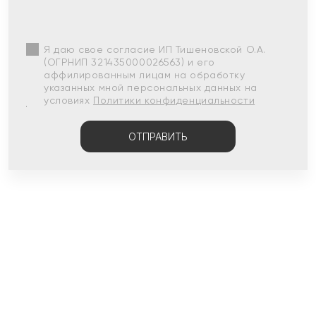
Я даю свое согласие ИП Тишеновской О.А.
(ОГРНИП 321435000026563) и его
аффилированным лицам на обработку
указанных мной персональных данных на
условиях
Политики конфиденциальности
ОТПРАВИТЬ