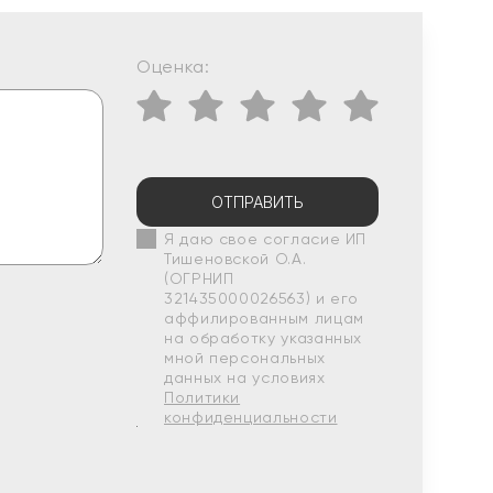
Оценка:
ОТПРАВИТЬ
Я даю свое согласие ИП
Тишеновской О.А.
(ОГРНИП
321435000026563) и его
аффилированным лицам
на обработку указанных
мной персональных
данных на условиях
Политики
конфиденциальности