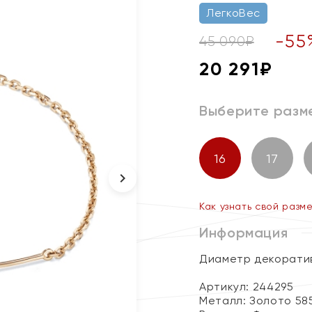
ЛегкоВес
-
55
45 090
₽
20 291
₽
Выберите разм
16
17
Как узнать свой разм
Информация
Диаметр декоратив
Артикул: 244295
Металл:
Золото 58