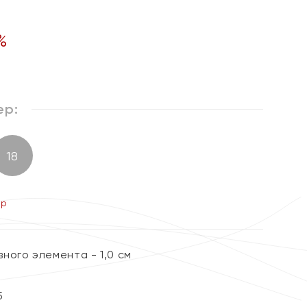
%
ер:
18
ер
ного элемента - 1,0 см
5