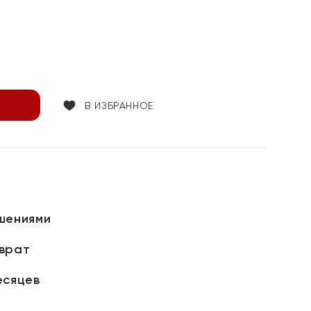
В ИЗБРАННОЕ
шениями
зврат
есяцев