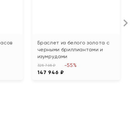
часов
Браслет из белого золота с
Б
черными бриллиантами и
22
изумрудами
1
-55%
328 768 ₽
147 946 ₽