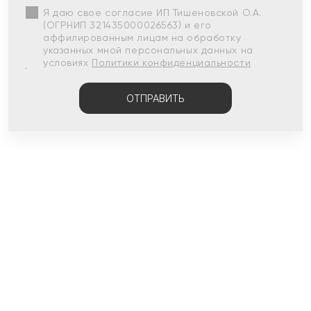
Я даю свое согласие ИП Тишеновской О.А.
(ОГРНИП 321435000026563) и его
аффилированным лицам на обработку
указанных мной персональных данных на
условиях
Политики конфиденциальности
ОТПРАВИТЬ