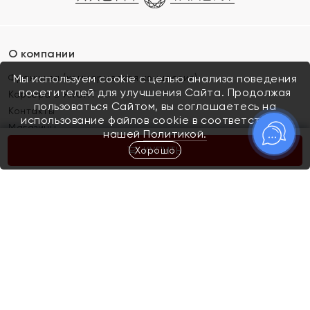
О компании
Франшиза (коммерческая концессия)
Мы используем cookie с целью анализа поведения
посетителей для улучшения Сайта. Продолжая
Карьера в ЯХОНТ
пользоваться Сайтом, вы соглашаетесь на
Контакты
использование файлов cookie в соответствии с
Магазины
нашей
Политикой.
Хорошо
КУПИТЬ
Покупателям
Как определить размер украшения
Киров
Акции
Магазины
Скупка и обмен золота
Отзывы
Электронный подарочный сертификат
Помолвка и свадьба
Правила пользования Электронным
Каталог
подарочным сертификатом «Яхонт»
Новинки