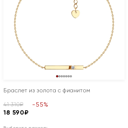
Браслет из золота с фианитом
-
55
%
41 310
₽
18 590
₽
Выберите размер: