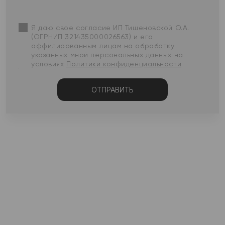
Я даю свое согласие ИП Тишеновской О.А.
(ОГРНИП 321435000026563) и его
аффилированным лицам на обработку
указанных мной персональных данных на
условиях
Политики конфиденциальности
ОТПРАВИТЬ