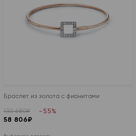
Браслет из золота с фианитами
-
55
%
130 680
₽
58 806
₽
Выберите размер: