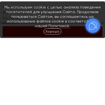
Франшиза (коммерческая концессия)
Мы используем cookie с целью анализа поведения
посетителей для улучшения Сайта. Продолжая
Карьера в ЯХОНТ
пользоваться Сайтом, вы соглашаетесь на
Контакты
использование файлов cookie в соответствии с
Магазины
нашей
Политикой.
Хорошо
КУПИТЬ
Покупателям
Как определить размер украшения
Киров
Акции
Магазины
Скупка и обмен золота
Отзывы
Электронный подарочный сертификат
Помолвка и свадьба
Правила пользования Электронным
Каталог
подарочным сертификатом «Яхонт»
Новинки
Доставка и оплата
Акции
Скупка и обмен золота
Доставка и оплата