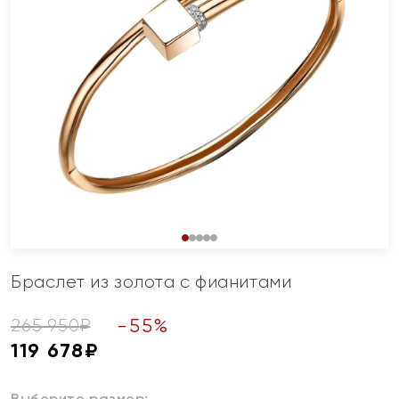
Браслет из золота с фианитами
-
55
%
265 950
₽
119 678
₽
Выберите размер: