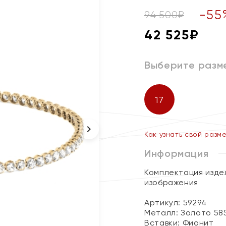
-
55
94 500
₽
42 525
₽
Выберите разм
17
Как узнать свой разм
Информация
Комплектация издел
изображения
Артикул: 59294
Металл:
Золото 58
Вставки:
Фианит