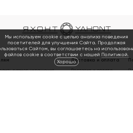
Мы используем cookie с целью анализа поведения
посетителей для улучшения Сайта. Продолжая
ользоваться Сайтом, вы соглашаетесь на использован
файлов cookie в соответствии с нашей
Политикой.
елям
Доставка и оплата
П
Хорошо
елить размер украшения
Доставка и оплата
П
п
обмен золота
ый подарочный сертификат
ользования Электронным
м сертификатом «Яхонт»