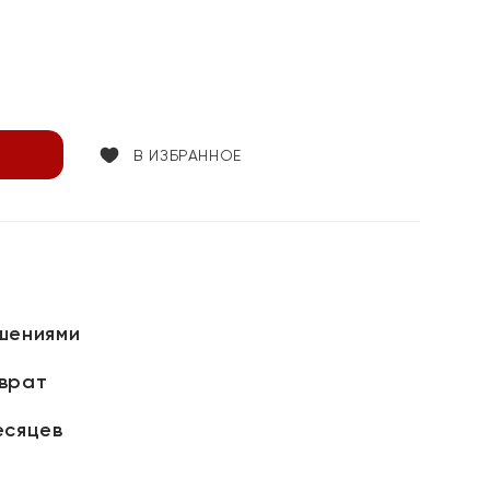
В ИЗБРАННОЕ
шениями
зврат
есяцев