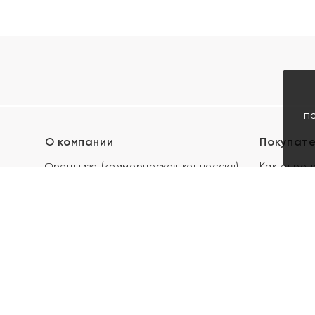
п
О компании
Покупат
Франшиза (коммерческая концессия)
Как опред
Карьера в ЯХОНТ
Акции
Контакты
Скупка и 
Магазины
Отзывы
Электронн
Правила п
подарочны