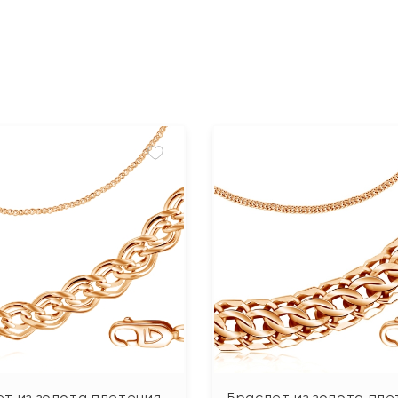
т из золота плетения
Браслет из золота пле