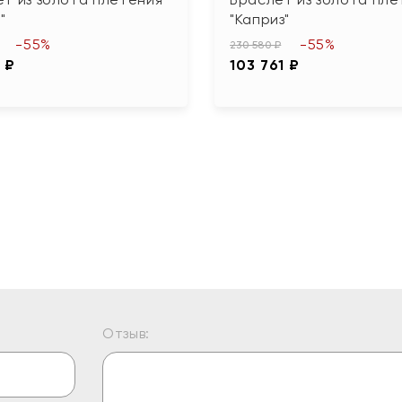
"
"Каприз"
-55%
-55%
230 580 ₽
 ₽
103 761 ₽
Отзыв: