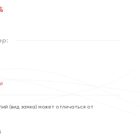
%
ер:
ер
ий (вид замка) может отличаться от
5