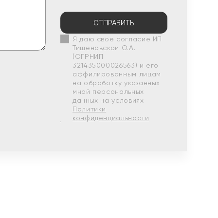
ОТПРАВИТЬ
Я даю свое согласие ИП
Тишеновской О.А.
(ОГРНИП
321435000026563) и его
аффилированным лицам
на обработку указанных
мной персональных
данных на условиях
Политики
конфиденциальности