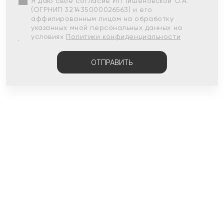
Я даю свое согласие ИП Тишеновской О.А.
(ОГРНИП 321435000026563) и его
аффилированным лицам на обработку
указанных мной персональных данных на
условиях
Политики конфиденциальности
ОТПРАВИТЬ