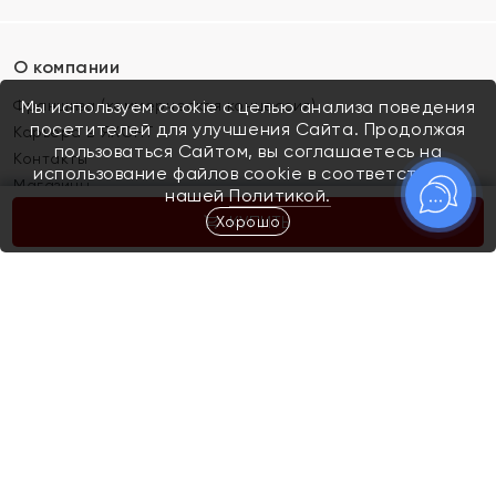
О компании
Франшиза (коммерческая концессия)
Мы используем cookie с целью анализа поведения
посетителей для улучшения Сайта. Продолжая
Карьера в ЯХОНТ
пользоваться Сайтом, вы соглашаетесь на
Контакты
использование файлов cookie в соответствии с
Магазины
нашей
Политикой.
Хорошо
КУПИТЬ
Покупателям
Как определить размер украшения
Киров
Акции
Магазины
Скупка и обмен золота
Отзывы
Электронный подарочный сертификат
Помолвка и свадьба
Правила пользования Электронным
Каталог
подарочным сертификатом «Яхонт»
Новинки
Доставка и оплата
Акции