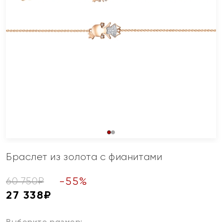
Браслет из золота с фианитами
-
55
%
60 750
₽
27 338
₽
Выберите размер: