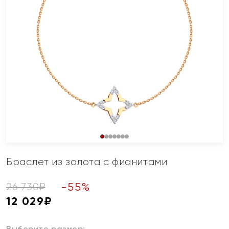
Браслет из золота с фианитами
-
55
%
26 730
₽
12 029
₽
Выберите размер: