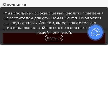
О компании
Франшиза (коммерческая концессия)
Мы используем cookie с целью анализа поведения
посетителей для улучшения Сайта. Продолжая
Карьера в ЯХОНТ
пользоваться Сайтом, вы соглашаетесь на
Контакты
использование файлов cookie в соответствии с
Магазины
нашей
Политикой.
Хорошо
КУПИТЬ
Покупателям
Как определить размер украшения
Киров
Акции
Магазины
Скупка и обмен золота
Отзывы
Электронный подарочный сертификат
Помолвка и свадьба
Правила пользования Электронным
Каталог
подарочным сертификатом «Яхонт»
Новинки
Доставка и оплата
Акции
Скупка и обмен золота
Доставка и оплата