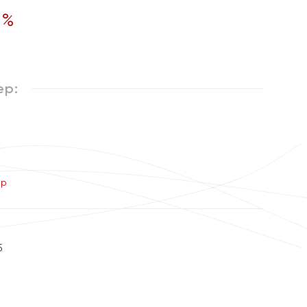
5
%
ер:
ер
5