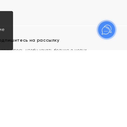
ие
одпишитесь на рассылку
одпишитесь, чтобы узнать больше о новых
оступлениях, новостях и спецпредложениях Яхонт!
Я даю свое согласие ИП Тишеновской О.А.
(ОГРНИП 321435000026563) и его
аффилированным лицам на обработку указанных