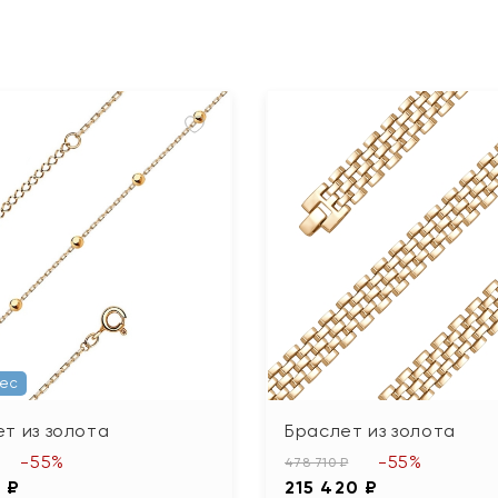
Вес
т из золота
Браслет из золота
-55%
-55%
478 710 ₽
 ₽
215 420 ₽