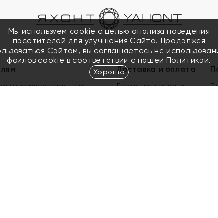
Мы используем cookie с целью анализа поведения
посетителей для улучшения Сайта. Продолжая
ользоваться Сайтом, вы соглашаетесь на использован
файлов cookie в соответствии с нашей
Политикой.
елям
Доставка и оплата
П
Хорошо
елить размер украшения
Доставка и оплата
П
п
обмен золота
ый подарочный сертификат
ользования Электронным
м сертификатом «Яхонт»