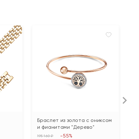
Браслет из золота с ониксом
Б
и фианитами "Дерево"
"
-55%
195 160 ₽
12