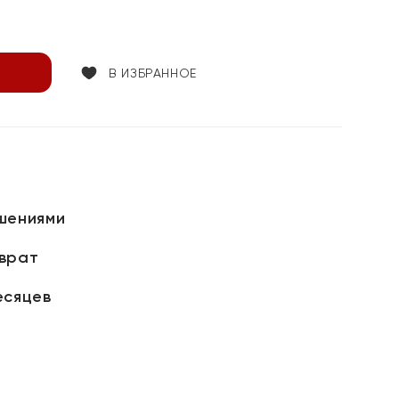
В ИЗБРАННОЕ
шениями
зврат
есяцев