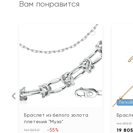
Вам понравится
Легко
Браслет из белого золота
Брасле
плетения "Муза"
44 010 ₽
-55%
19 805
141 525 ₽