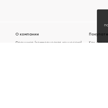
п
О компании
Покупат
Франшиза (коммерческая концессия)
Как опред
Карьера в ЯХОНТ
Акции
Контакты
Скупка и 
Магазины
Отзывы
Электронн
Правила п
подарочны