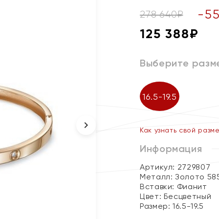
-
5
278 640
₽
125 388
₽
Выберите разм
16.5-19.5
Как узнать свой разм
Информация
Артикул: 2729807
Металл:
Золото 58
Вставки:
Фианит
Цвет:
Бесцветный
Размер:
16.5-19.5