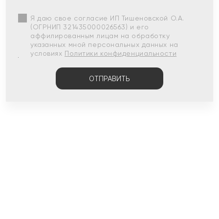
Я даю свое согласие ИП Тишеновской О.А.
(ОГРНИП 321435000026563) и его
аффилированным лицам на обработку
указанных мной персональных данных на
условиях
Политики конфиденциальности
ОТПРАВИТЬ