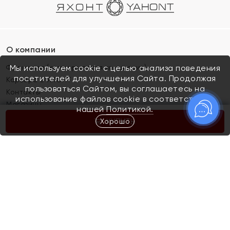
О компании
Франшиза (коммерческая концессия)
Мы используем cookie с целью анализа поведения
посетителей для улучшения Сайта. Продолжая
Карьера в ЯХОНТ
пользоваться Сайтом, вы соглашаетесь на
Контакты
использование файлов cookie в соответствии с
Магазины
нашей
Политикой.
Хорошо
КУПИТЬ
Покупателям
Как определить размер украшения
Киров
Акции
Магазины
Скупка и обмен золота
Отзывы
Электронный подарочный сертификат
Помолвка и свадьба
Правила пользования Электронным
Каталог
подарочным сертификатом «Яхонт»