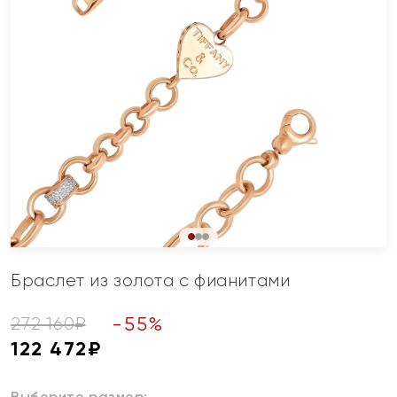
Браслет из золота с фианитами
-
55
%
272 160
₽
122 472
₽
Выберите размер: